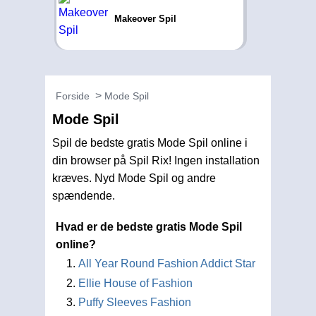
Makeover Spil
Forside
Mode Spil
Mode Spil
Spil de bedste gratis Mode Spil online i
din browser på Spil Rix! Ingen installation
kræves. Nyd Mode Spil og andre
spændende.
Hvad er de bedste gratis Mode Spil
online?
All Year Round Fashion Addict Star
Ellie House of Fashion
Puffy Sleeves Fashion