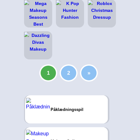
1
2
»
Påklædningsspil