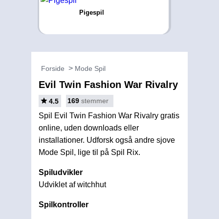
Pigespil
Forside
Mode Spil
Evil Twin Fashion War Rivalry
169
stemmer
4.5
Spil Evil Twin Fashion War Rivalry gratis
online, uden downloads eller
installationer. Udforsk også andre sjove
Mode Spil, lige til på Spil Rix.
Spiludvikler
Udviklet af witchhut
Spilkontroller