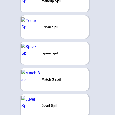
Makeup Spil
Frisør Spil
Sjove Spil
Match 3 spil
Juvel Spil