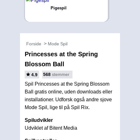
Pigespil
Forside
Mode Spil
Princesses at the Spring
Blossom Ball
568
stemmer
4.9
Spil Princesses at the Spring Blossom
Ball gratis online, uden downloads eller
installationer. Udforsk også andre sjove
Mode Spil, lige til på Spil Rix.
Spiludvikler
Udviklet af Bitent Media