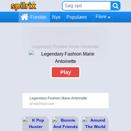
Flere
Forside
Nye
Populære
Legendary Fashion Marie Antoinette
Play
Legendary Fashion Marie Antoinette
af witchhut.com