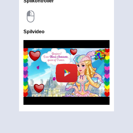
Spilkontroller
Spilvideo