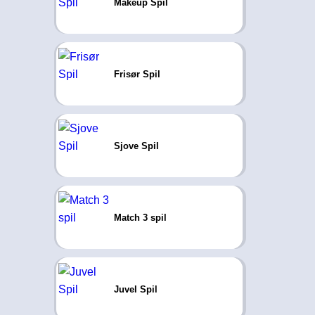
Makeup Spil
Frisør Spil
Sjove Spil
Match 3 spil
Juvel Spil