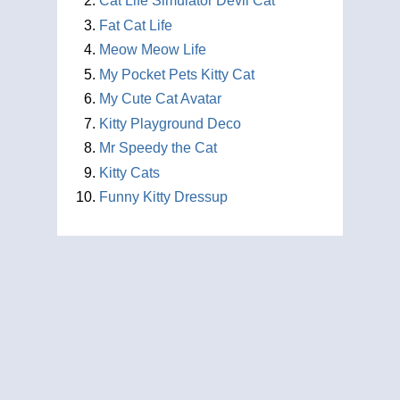
Cat Life Simulator Devil Cat
Fat Cat Life
Meow Meow Life
My Pocket Pets Kitty Cat
My Cute Cat Avatar
Kitty Playground Deco
Mr Speedy the Cat
Kitty Cats
Funny Kitty Dressup