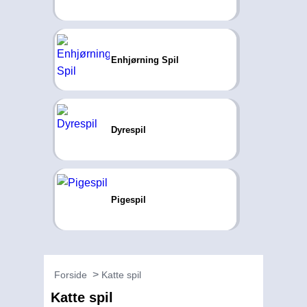
Enhjørning Spil
Dyrespil
Pigespil
Forside
Katte spil
Katte spil