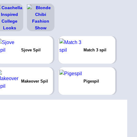
Sjove Spil
Match 3 spil
Makeover Spil
Pigespil