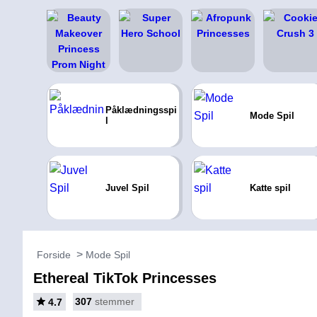
Påklædningsspi
Mode Spil
l
Juvel Spil
Katte spil
Forside
Mode Spil
Ethereal TikTok Princesses
307
stemmer
4.7