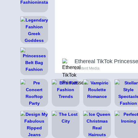
Ethereal TikTok Princess
af Bitent Media