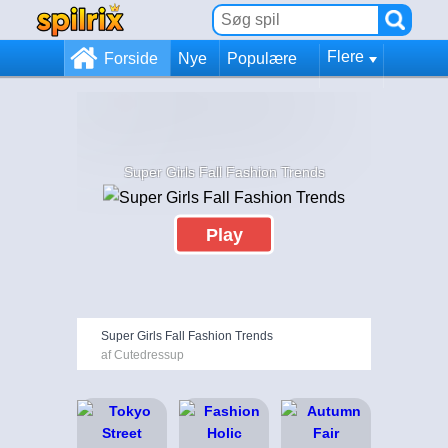
Flere
Forside
Nye
Populære
Super Girls Fall Fashion Trends
Play
Super Girls Fall Fashion Trends
af Cutedressup