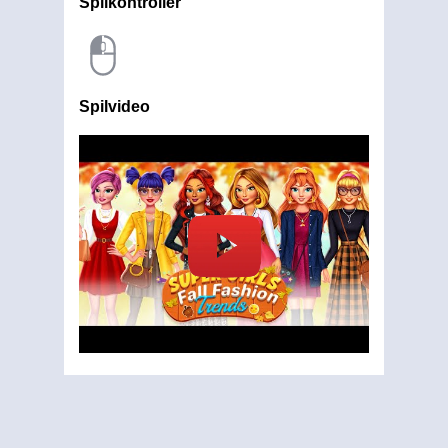
Spilkontroller
Spilvideo