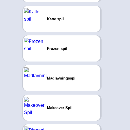
Katte spil
Frozen spil
Madlavningsspil
Makeover Spil