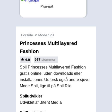
Pigespil
Forside
Mode Spil
Princesses Multilayered
Fashion
567
stemmer
4.9
Spil Princesses Multilayered Fashion
gratis online, uden downloads eller
installationer. Udforsk også andre sjove
Mode Spil, lige til på Spil Rix.
Spiludvikler
Udviklet af Bitent Media