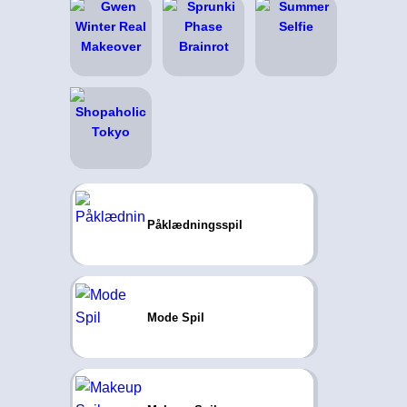
Påklædningsspil
Mode Spil