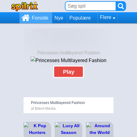
Flere
Forside
Nye
Populære
Princesses Multilayered Fashion
Play
Princesses Multilayered Fashion
af Bitent Media