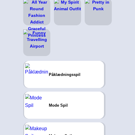
Påklædningsspil
Mode Spil