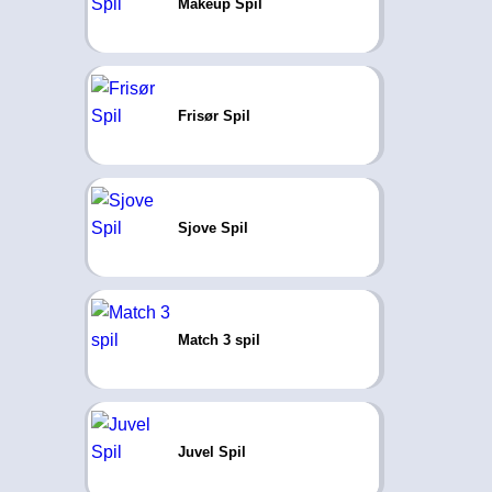
Makeup Spil
Frisør Spil
Sjove Spil
Match 3 spil
Juvel Spil