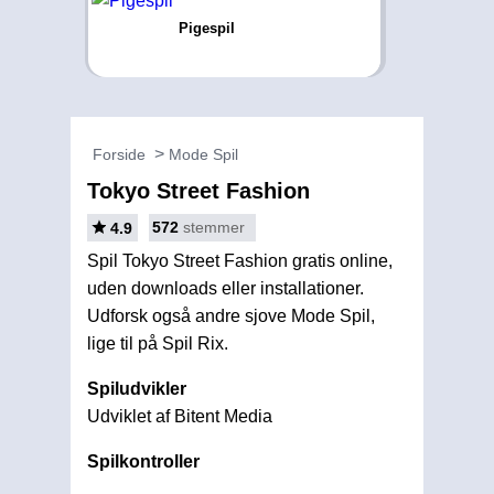
Pigespil
Forside
Mode Spil
Tokyo Street Fashion
572
stemmer
4.9
Spil Tokyo Street Fashion gratis online,
uden downloads eller installationer.
Udforsk også andre sjove Mode Spil,
lige til på Spil Rix.
Spiludvikler
Udviklet af Bitent Media
Spilkontroller