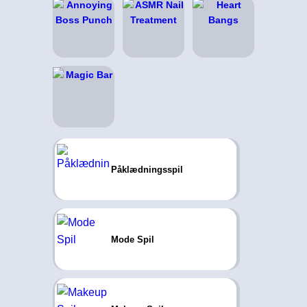
Påklædningsspil
Mode Spil