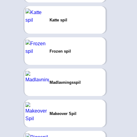
Katte spil
Frozen spil
Madlavningsspil
Makeover Spil