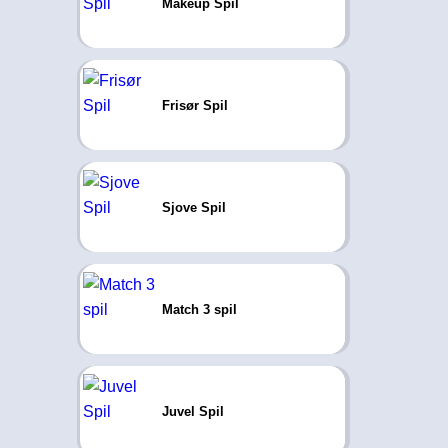
Makeup Spil
Frisør Spil
Sjove Spil
Match 3 spil
Juvel Spil