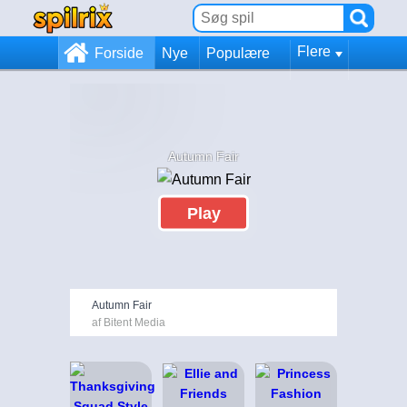
Flere
Forside
Nye
Populære
Autumn Fair
Play
Autumn Fair
af Bitent Media