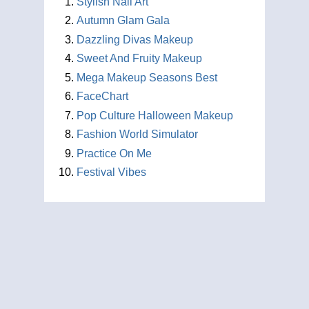
Stylish Nail Art
Autumn Glam Gala
Dazzling Divas Makeup
Sweet And Fruity Makeup
Mega Makeup Seasons Best
FaceChart
Pop Culture Halloween Makeup
Fashion World Simulator
Practice On Me
Festival Vibes