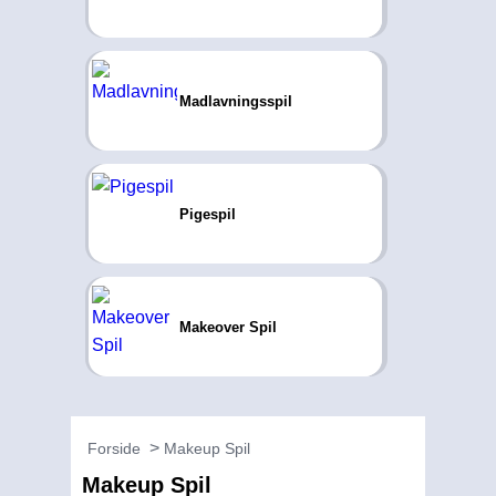
Madlavningsspil
Pigespil
Makeover Spil
Forside
Makeup Spil
Makeup Spil