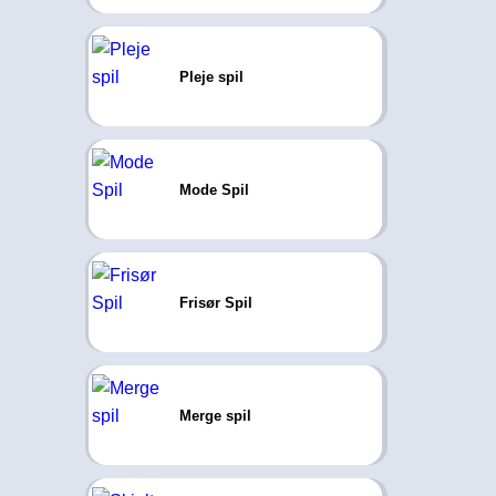
Pleje spil
Mode Spil
Frisør Spil
Merge spil