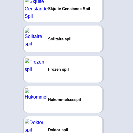
Skjulte Genstande Spil
Solitaire spil
Frozen spil
Hukommelsesspil
Doktor spil