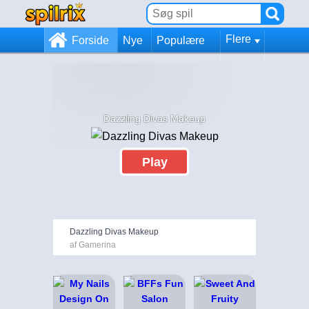
Flere
Forside
Nye
Populære
Dazzling Divas Makeup
Play
Dazzling Divas Makeup
af Gamerina