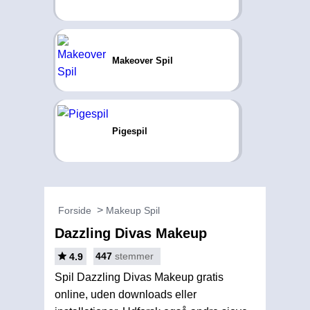
Makeover Spil
Pigespil
Forside
Makeup Spil
Dazzling Divas Makeup
447
stemmer
4.9
Spil Dazzling Divas Makeup gratis
online, uden downloads eller