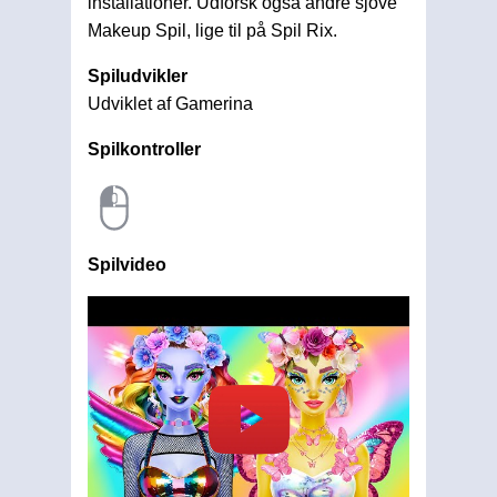
installationer. Udforsk også andre sjove
Makeup Spil, lige til på Spil Rix.
Spiludvikler
Udviklet af Gamerina
Spilkontroller
Spilvideo