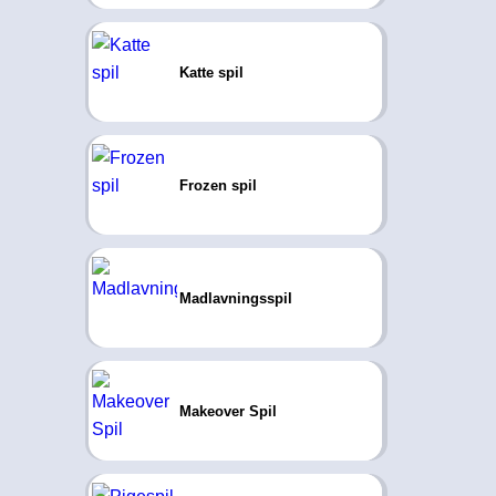
Katte spil
Frozen spil
Madlavningsspil
Makeover Spil