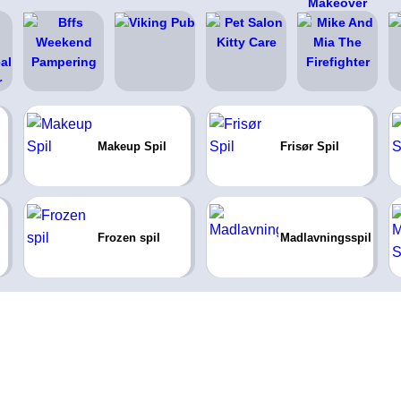
Makeup Spil
Frisør Spil
Frozen spil
Madlavningsspil