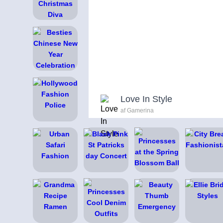
Love In Style
af Gamerina