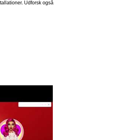
tallationer. Udforsk også