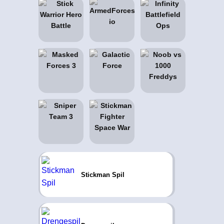
Stickman Spil