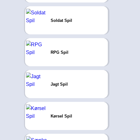
Soldat Spil
RPG Spil
Jagt Spil
Kørsel Spil