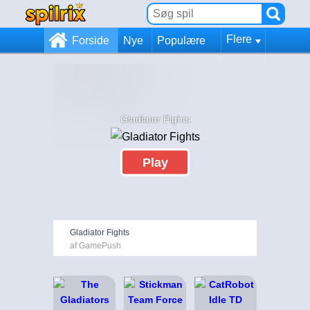
Flere
Forside
Nye
Populære
Gladiator Fights
Play
Gladiator Fights
af GamePush