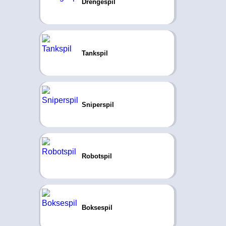
Drengespil
Tankspil
Sniperspil
Robotspil
Boksespil