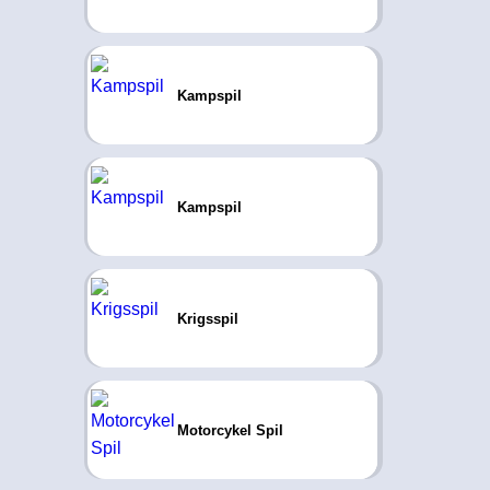
Kampspil
Kampspil
Krigsspil
Motorcykel Spil