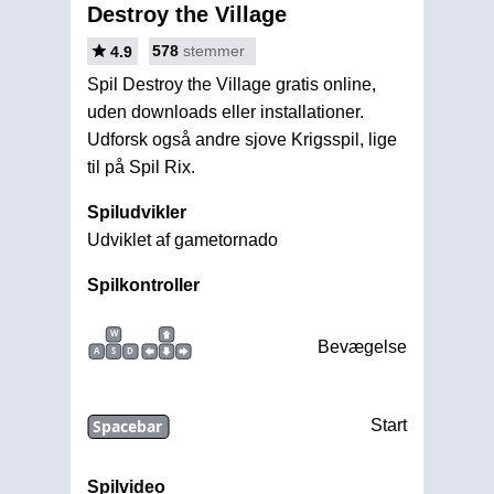
Destroy the Village
578
stemmer
4.9
Spil Destroy the Village gratis online,
uden downloads eller installationer.
Udforsk også andre sjove Krigsspil, lige
til på Spil Rix.
Spiludvikler
Udviklet af gametornado
Spilkontroller
W
Bevægelse
A
S
D
Spacebar
Start
Spilvideo