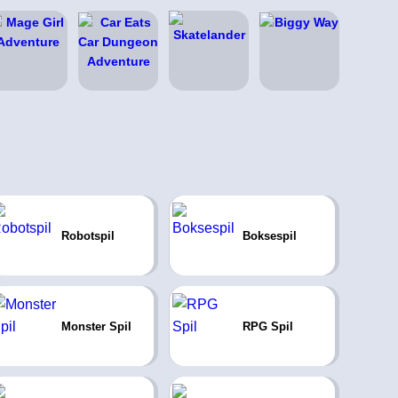
Robotspil
Boksespil
Monster Spil
RPG Spil