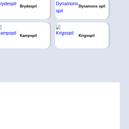
Brydespil
Dynamons spil
Kampspil
Krigsspil