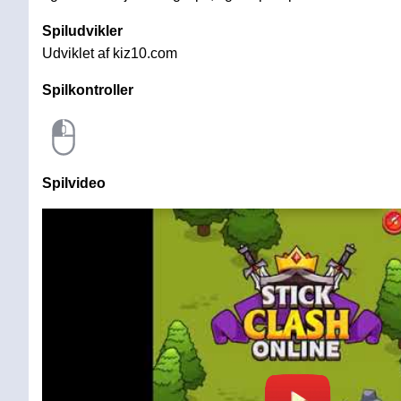
Spiludvikler
Udviklet af kiz10.com
Spilkontroller
Spilvideo