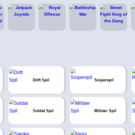
Drift Spil
Sniperspil
Soldat Spil
Militær Spil