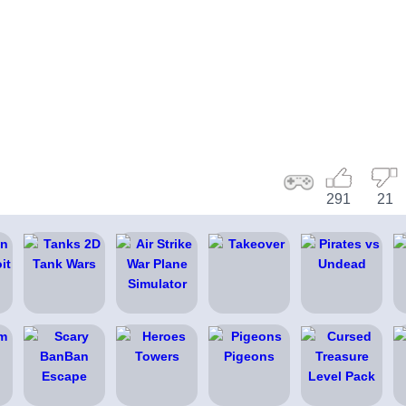
291
21