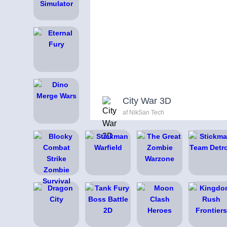
City War 3D
af NikSan Tech