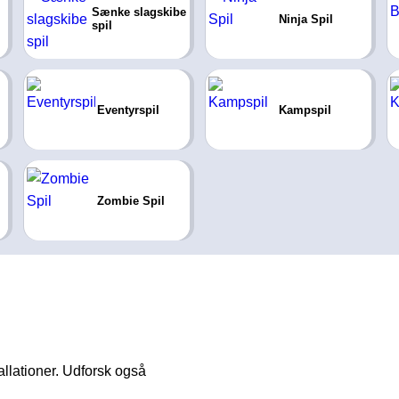
Sænke slagskibe
Ninja Spil
spil
Eventyrspil
Kampspil
Zombie Spil
allationer. Udforsk også