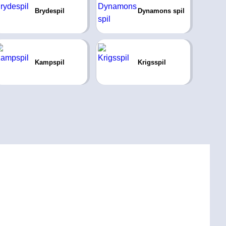
Brydespil
Dynamons spil
Kampspil
Krigsspil