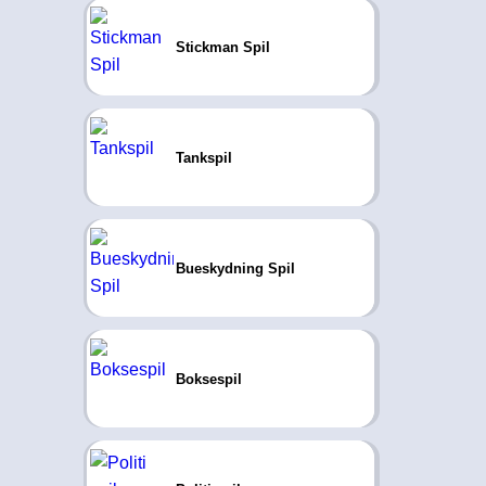
Stickman Spil
Tankspil
Bueskydning Spil
Boksespil