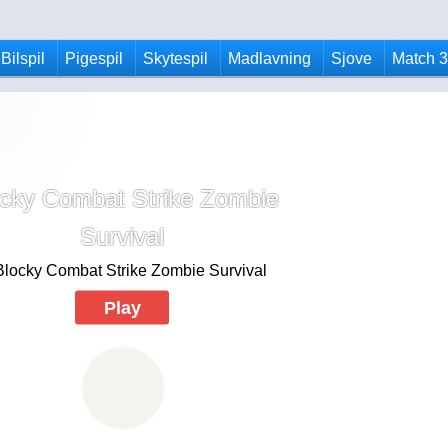
Bilspil
Pigespil
Skytespil
Madlavning
Sjove
Match 3
cky Combat Strike Zombie
Survival
Play