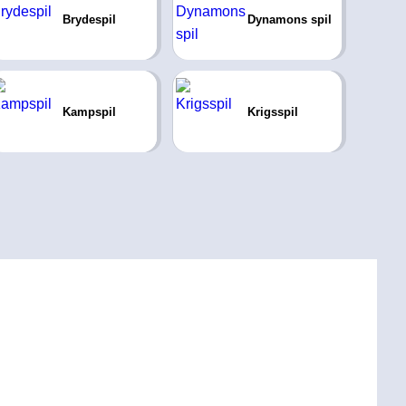
Brydespil
Dynamons spil
Kampspil
Krigsspil