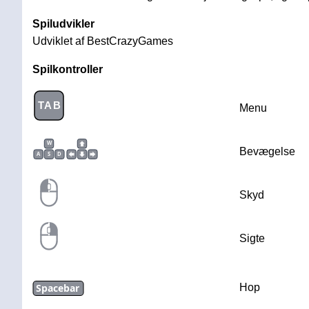
Spiludvikler
Udviklet af BestCrazyGames
Spilkontroller
TAB
Menu
W
Bevægelse
A
S
D
Skyd
Sigte
Spacebar
Hop