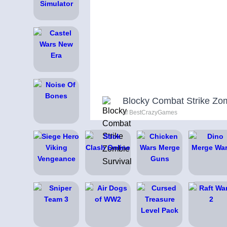
Blocky Combat Strike Zom
af BestCrazyGames