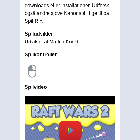
downloads eller installationer. Udforsk
også andre sjove Kanonspil, lige til på
Spil Rix.
Spiludvikler
Udviklet af Martijn Kunst
Spilkontroller
Spilvideo