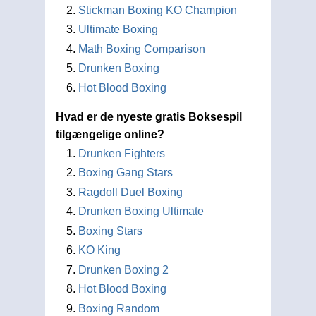
Stickman Boxing KO Champion
Ultimate Boxing
Math Boxing Comparison
Drunken Boxing
Hot Blood Boxing
Hvad er de nyeste gratis Boksespil
tilgængelige online?
Drunken Fighters
Boxing Gang Stars
Ragdoll Duel Boxing
Drunken Boxing Ultimate
Boxing Stars
KO King
Drunken Boxing 2
Hot Blood Boxing
Boxing Random