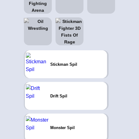
Stickman Spil
Drift Spil
Monster Spil