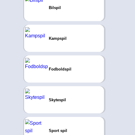
Bilspil
Kampspil
Fodboldspil
Skytespil
Sport spil