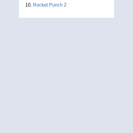
Rocket Punch 2