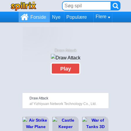
Flere
Forside
Nye
Populære
Draw Attack
Play
Draw Attack
af Yizhiyuan Network Technology Co., Ltd.