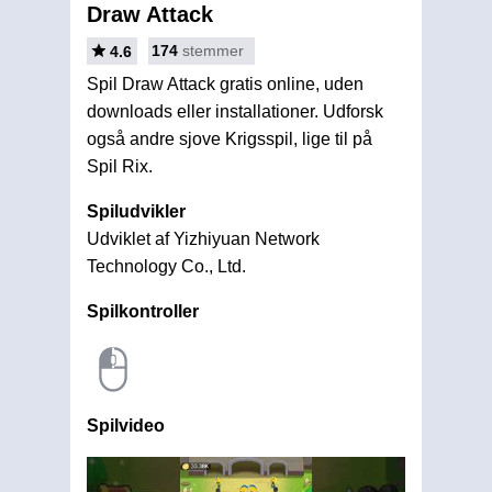
Draw Attack
174
stemmer
4.6
Spil Draw Attack gratis online, uden
downloads eller installationer. Udforsk
også andre sjove Krigsspil, lige til på
Spil Rix.
Spiludvikler
Udviklet af Yizhiyuan Network
Technology Co., Ltd.
Spilkontroller
Spilvideo