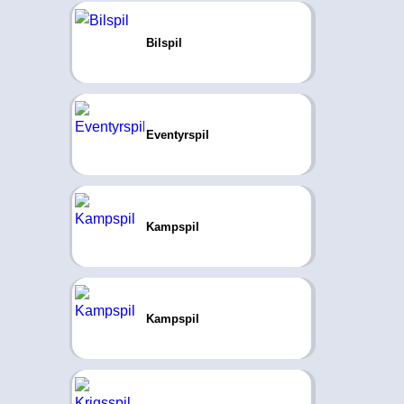
Bilspil
Eventyrspil
Kampspil
Kampspil