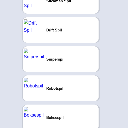
Stickman Spil
Drift Spil
Sniperspil
Robotspil
Boksespil