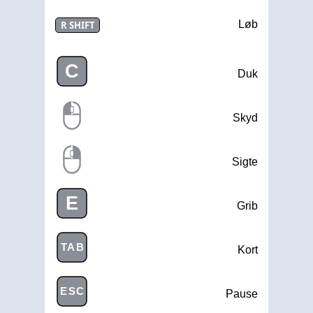
Løb
R SHIFT
C
Duk
Skyd
Sigte
E
Grib
TAB
Kort
ESC
Pause