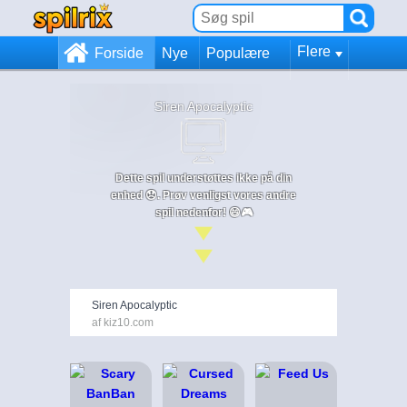
Flere
Forside
Nye
Populære
Siren Apocalyptic
Dette spil understøttes ikke på din
enhed 😞. Prøv venligst vores andre
spil nedenfor! 😄🎮
Siren Apocalyptic
af kiz10.com