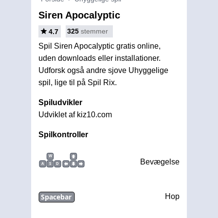
Siren Apocalyptic
325
stemmer
4.7
Spil Siren Apocalyptic gratis online,
uden downloads eller installationer.
Udforsk også andre sjove Uhyggelige
spil, lige til på Spil Rix.
Spiludvikler
Udviklet af kiz10.com
Spilkontroller
W
Bevægelse
A
S
D
Spacebar
Hop