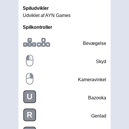
Spiludvikler
Udviklet af AYN Games
Spilkontroller
W
Bevægelse
A
S
D
Skyd
Kameravinkel
U
Bazooka
R
Genlad