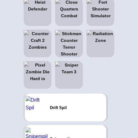
Drift Spil