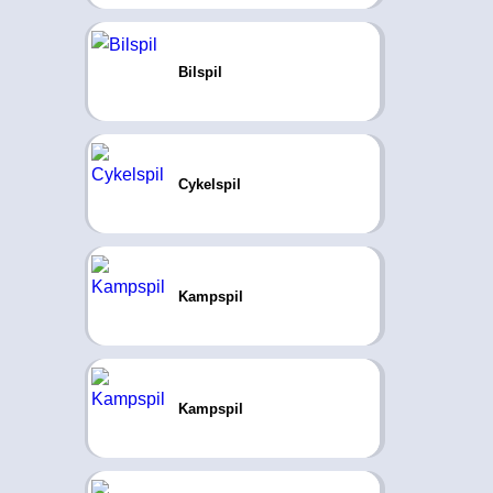
Bilspil
Cykelspil
Kampspil
Kampspil