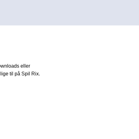
ownloads eller
ige til på Spil Rix.