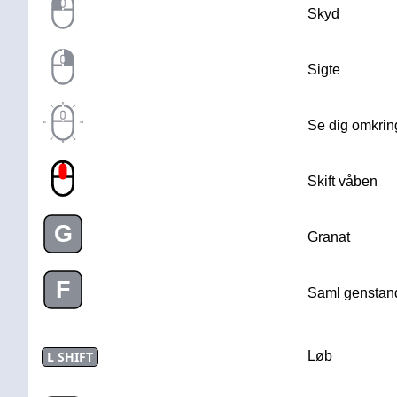
Skyd
Sigte
Se dig omkrin
Skift våben
G
Granat
F
Saml genstan
L SHIFT
Løb