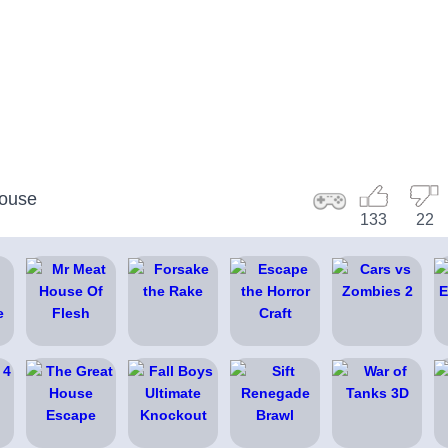
house
133
22