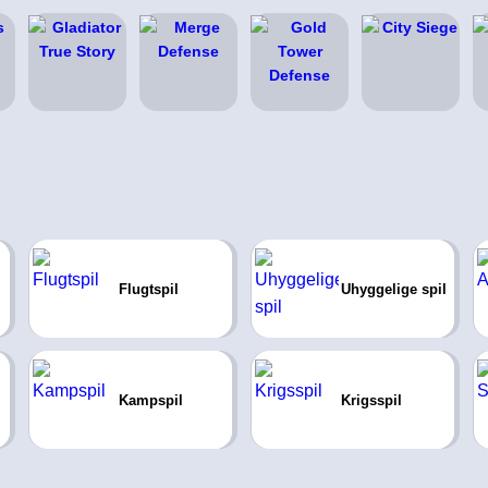
Flugtspil
Uhyggelige spil
Kampspil
Krigsspil