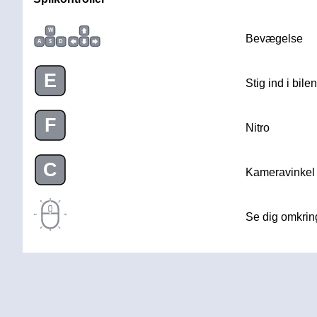
W
Bevægelse
A
S
D
E
Stig ind i bilen
F
Nitro
C
Kameravinkel
Se dig omkrin