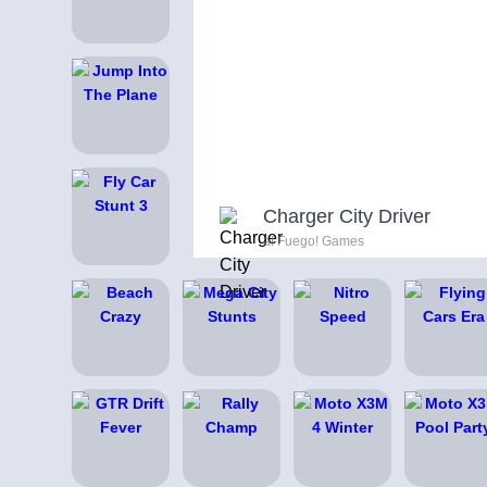
Charger City Driver
af Fuego! Games