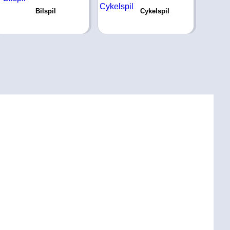
Bilspil
Cykelspil