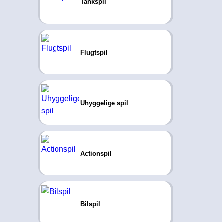
Tankspil
Flugtspil
Uhyggelige spil
Actionspil
Bilspil