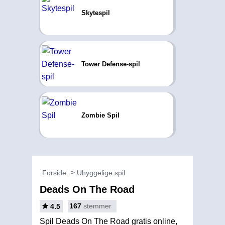
Skytespil
Tower Defense-spil
Zombie Spil
Forside
Uhyggelige spil
Deads On The Road
167
stemmer
4.5
Spil Deads On The Road gratis online,