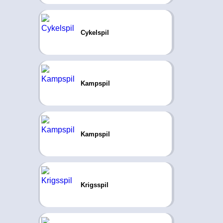
Cykelspil
Kampspil
Kampspil
Krigsspil