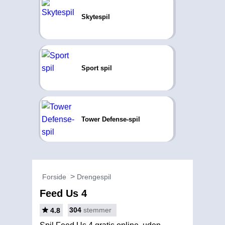
Skytespil
Sport spil
Tower Defense-spil
Forside
Drengespil
Feed Us 4
304
stemmer
4.8