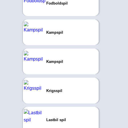
Fodboldspil
Kampspil
Kampspil
Krigsspil
Lastbil spil