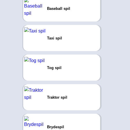
Baseball spil
Taxi spil
Tog spil
Traktor spil
Brydespil