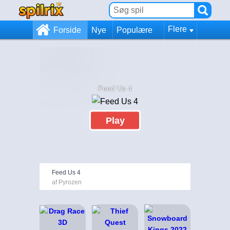
Flere
Forside
Nye
Populære
Feed Us 4
Play
Feed Us 4
af Pyrozen