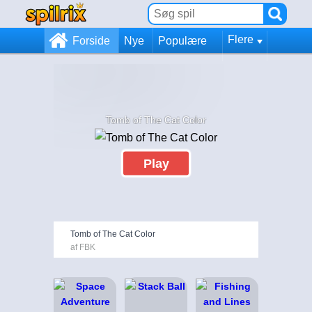
Flere
Forside
Nye
Populære
Tomb of The Cat Color
Play
Tomb of The Cat Color
af FBK