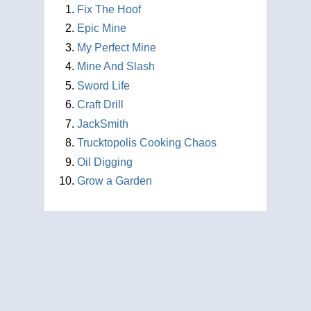
Fix The Hoof
Epic Mine
My Perfect Mine
Mine And Slash
Sword Life
Craft Drill
JackSmith
Trucktopolis Cooking Chaos
Oil Digging
Grow a Garden