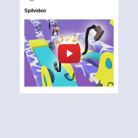
Spilvideo