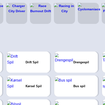
Drift Spil
Drengespil
Kørsel Spil
Bus spil