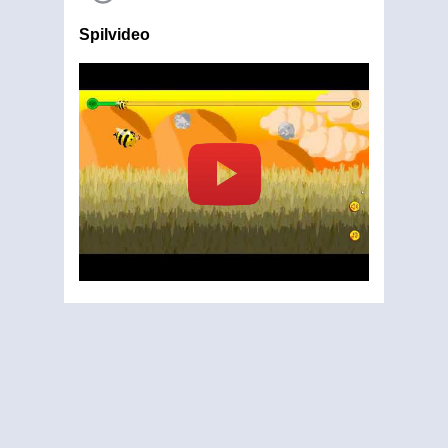
Spilvideo