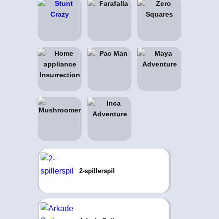
2-spillerspil