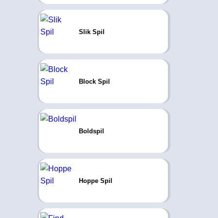
Slik Spil
Block Spil
Boldspil
Hoppe Spil