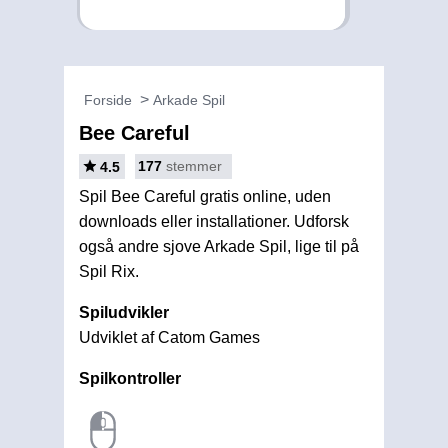
Forside
Arkade Spil
Bee Careful
177
stemmer
4.5
Spil Bee Careful gratis online, uden
downloads eller installationer. Udforsk
også andre sjove Arkade Spil, lige til på
Spil Rix.
Spiludvikler
Udviklet af Catom Games
Spilkontroller