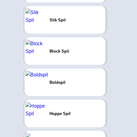
Slik Spil
Block Spil
Boldspil
Hoppe Spil