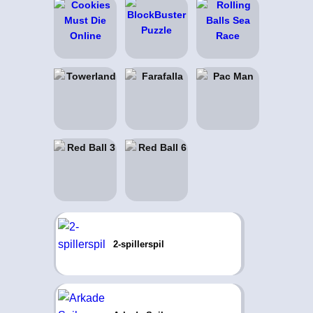
2-spillerspil