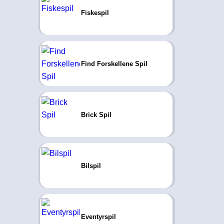
Fiskespil
Find Forskellene Spil
Brick Spil
Bilspil
Eventyrspil