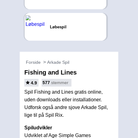
Løbespil
Forside
Arkade Spil
Fishing and Lines
577
stemmer
4.9
Spil Fishing and Lines gratis online,
uden downloads eller installationer.
Udforsk også andre sjove Arkade Spil,
lige til på Spil Rix.
Spiludvikler
Udviklet af Age Simple Games