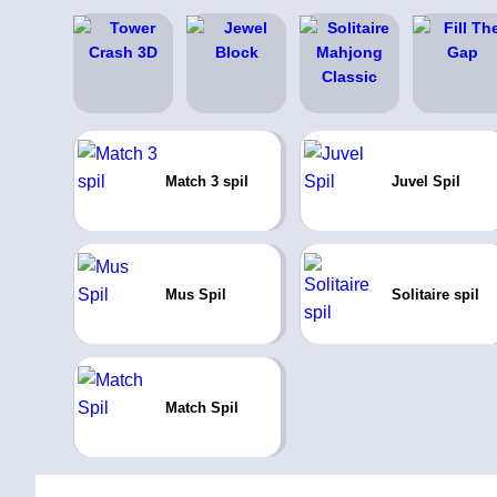
Match 3 spil
Juvel Spil
Mus Spil
Solitaire spil
Match Spil