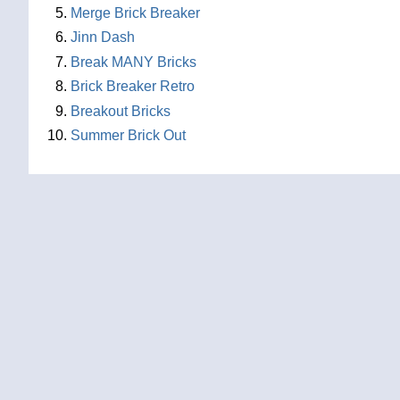
Merge Brick Breaker
Jinn Dash
Break MANY Bricks
Brick Breaker Retro
Breakout Bricks
Summer Brick Out