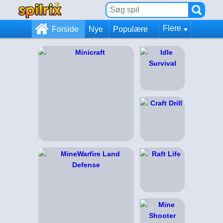
Flere
Forside
Nye
Populære