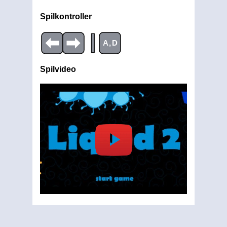
Spilkontroller
|
A,D
Spilvideo