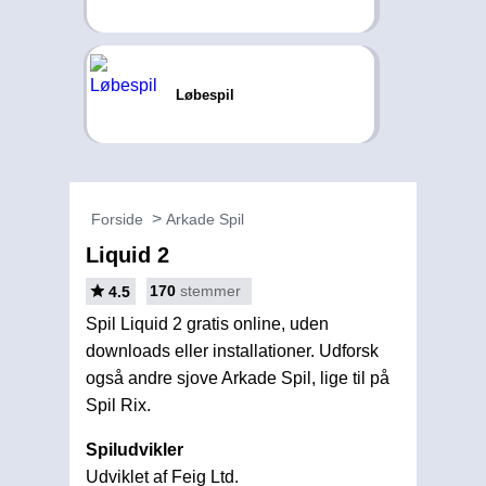
Løbespil
Forside
Arkade Spil
Liquid 2
170
stemmer
4.5
Spil Liquid 2 gratis online, uden
downloads eller installationer. Udforsk
også andre sjove Arkade Spil, lige til på
Spil Rix.
Spiludvikler
Udviklet af Feig Ltd.