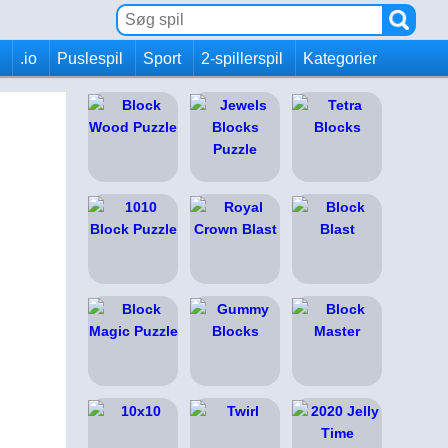
.io
Puslespil
Sport
2-spillerspil
Kategorier