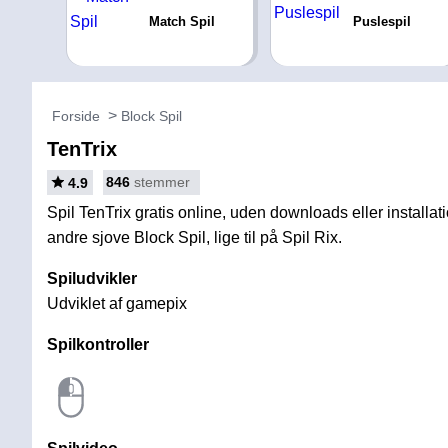
Match Spil
Puslespil
Forside
Block Spil
TenTrix
846
stemmer
4.9
Spil TenTrix gratis online, uden downloads eller installat
andre sjove Block Spil, lige til på Spil Rix.
Spiludvikler
Udviklet af gamepix
Spilkontroller