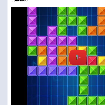
Spilvideo