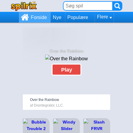
Flere
Forside
Nye
Populære
Over the Rainbow
Play
Over the Rainbow
af Disintegrator, LLC.