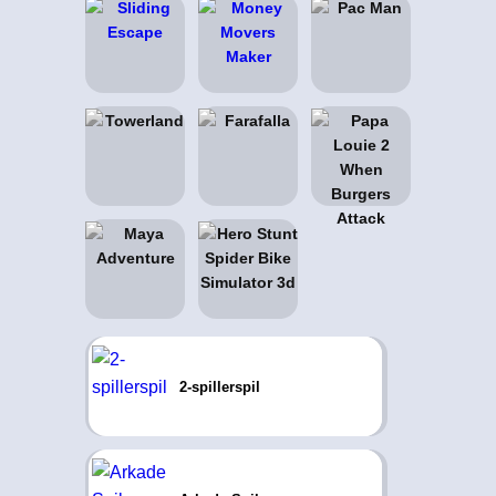
2-spillerspil