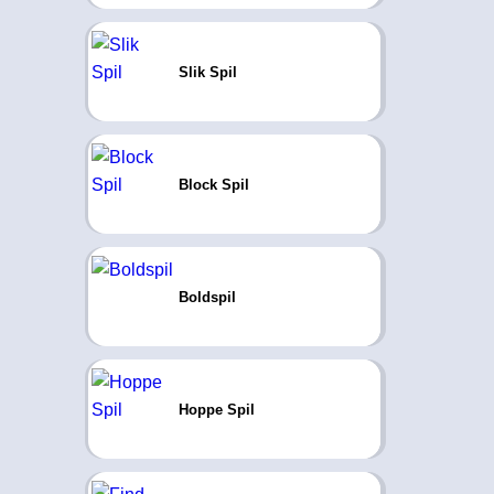
Slik Spil
Block Spil
Boldspil
Hoppe Spil