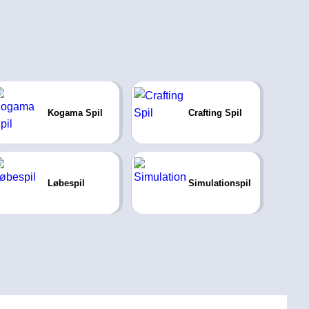
Kogama Spil
Crafting Spil
Løbespil
Simulationspil