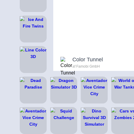
Color Tunnel
af Famobi GmbH