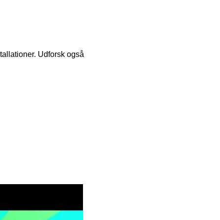
tallationer. Udforsk også