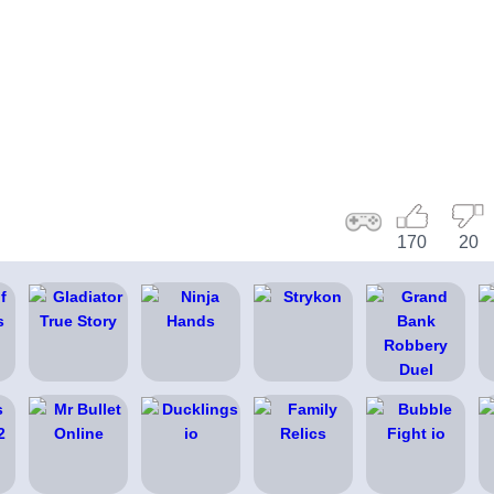
170
20