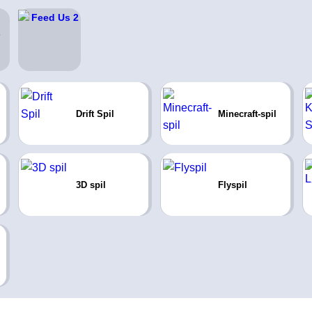
Drift Spil
Minecraft-spil
3D spil
Flyspil