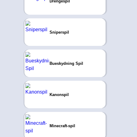
Drengespil
Sniperspil
Bueskydning Spil
Kanonspil
Minecraft-spil