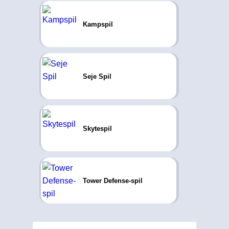
Kampspil
Seje Spil
Skytespil
Tower Defense-spil