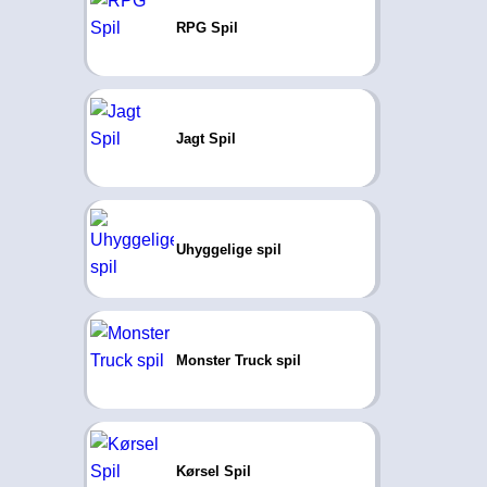
RPG Spil
Jagt Spil
Uhyggelige spil
Monster Truck spil
Kørsel Spil