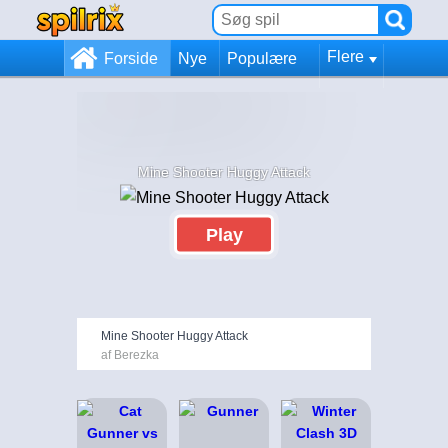
Flere
Forside
Nye
Populære
Mine Shooter Huggy Attack
Play
Mine Shooter Huggy Attack
af Berezka