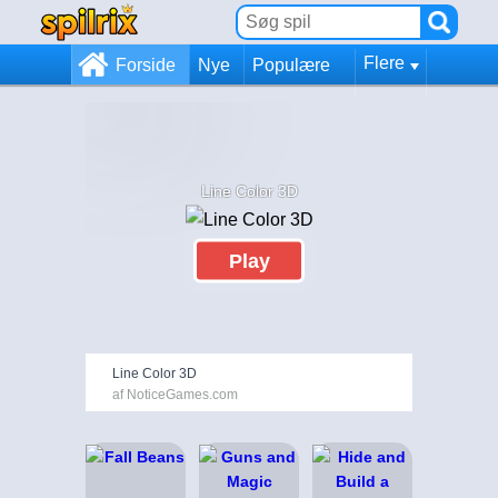
Flere
Forside
Nye
Populære
Line Color 3D
Play
Line Color 3D
af NoticeGames.com