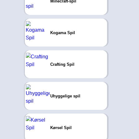
Minecraft-spil
Kogama Spil
Crafting Spil
Uhyggelige spil
Kørsel Spil