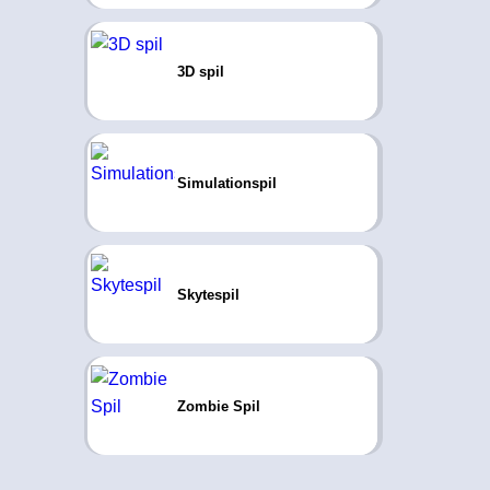
3D spil
Simulationspil
Skytespil
Zombie Spil