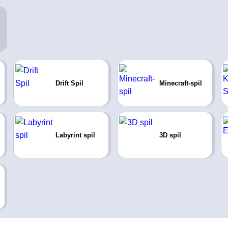
Drift Spil
Minecraft-spil
Labyrint spil
3D spil