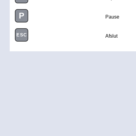
P
Pause
ESC
Afslut