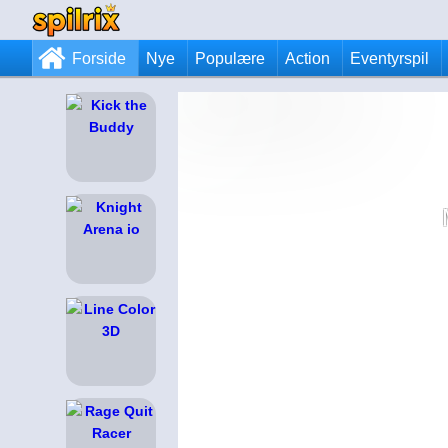
Forside
Nye
Populære
Action
Eventyrspil