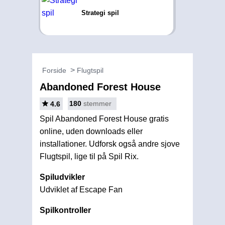
Strategi spil
Forside
Flugtspil
Abandoned Forest House
180
stemmer
4.6
Spil Abandoned Forest House gratis
online, uden downloads eller
installationer. Udforsk også andre sjove
Flugtspil, lige til på Spil Rix.
Spiludvikler
Udviklet af Escape Fan
Spilkontroller