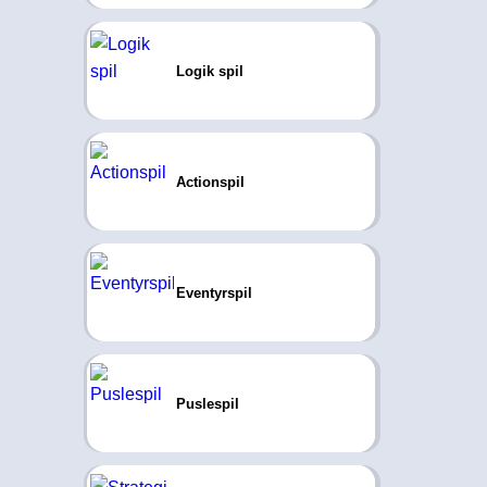
Logik spil
Actionspil
Eventyrspil
Puslespil