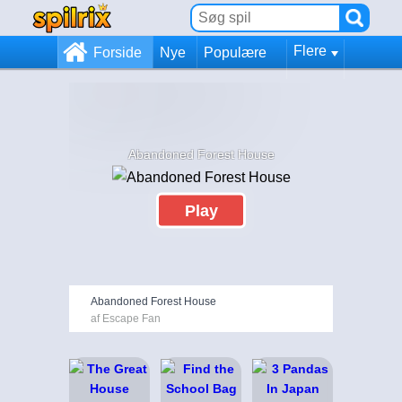
Flere
Forside
Nye
Populære
Abandoned Forest House
Play
Abandoned Forest House
af Escape Fan