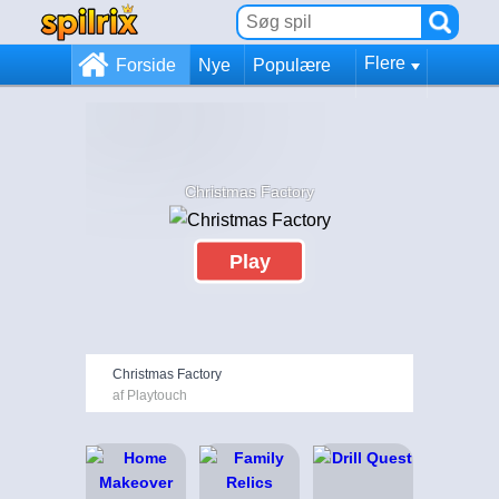
Flere
Forside
Nye
Populære
Christmas Factory
Play
Christmas Factory
af Playtouch