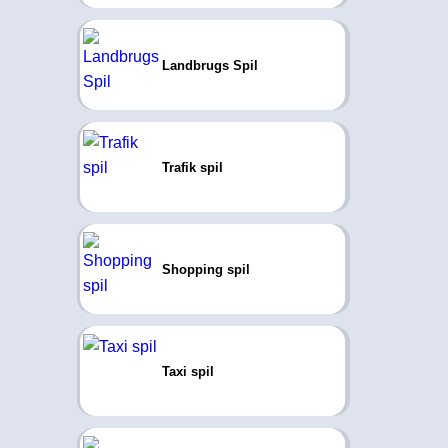
Landbrugs Spil
Trafik spil
Shopping spil
Taxi spil