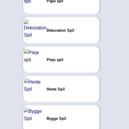
Papa spil
Dekoration Spil
Pleje spil
Heste Spil
Bygge Spil