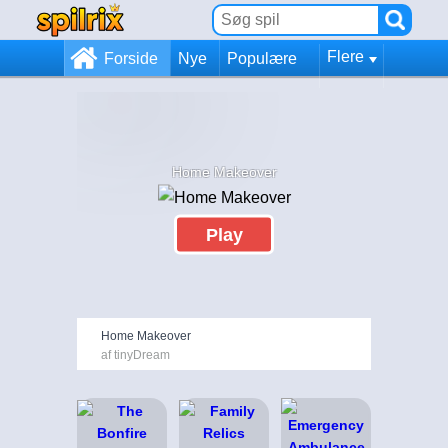
Flere
Forside
Nye
Populære
Home Makeover
Play
Home Makeover
af tinyDream