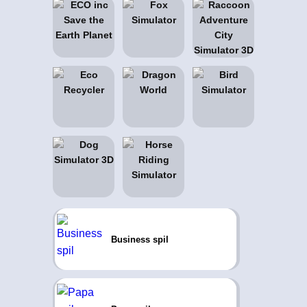
Business spil