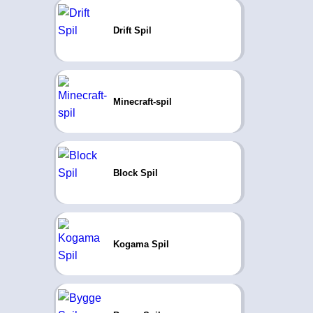
Drift Spil
Minecraft-spil
Block Spil
Kogama Spil