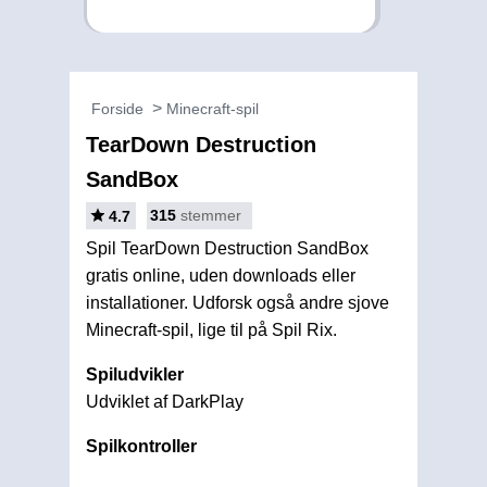
Forside
Minecraft-spil
TearDown Destruction
SandBox
315
stemmer
4.7
Spil TearDown Destruction SandBox
gratis online, uden downloads eller
installationer. Udforsk også andre sjove
Minecraft-spil, lige til på Spil Rix.
Spiludvikler
Udviklet af DarkPlay
Spilkontroller