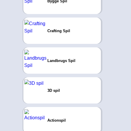
Bygge Spil
Crafting Spil
Landbrugs Spil
3D spil
Actionspil