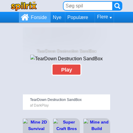
Flere
Forside
Nye
Populære
TearDown Destruction SandBox
Play
TearDown Destruction SandBox
af DarkPlay